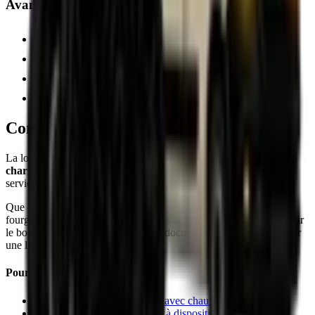
Avant la location
Calculez précisément le volume de vos marchandises
Vérifiez la disponibilité du permis B et vos documents
Comparez plusieurs offres de location
Prévoyez une marge de manœuvre pour le kilométrage
Conclusion
La location d'un véhicule utilitaire permet le
transport de
chargements spécifiques
et préserve votre voiture. Pour que ce
service soit entièrement satisfaisant, préparez bien votre location.
Que ce soit une camionnette pour un petit déménagement, un
fourgon pour des travaux ou un camion pour une entreprise, choisir
le bon véhicule et préparer les bons documents sont essentiels pour
une location réussie.
Pour aller plus loin
Service de mise à disposition avec chauffeur
Définition du service de mise à disposition