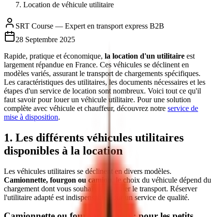
Location de véhicule utilitaire
SRT Course — Expert en transport express B2B
28 Septembre 2025
Rapide, pratique et économique,
la location d'un utilitaire
est
largement répandue en France. Ces véhicules se déclinent en
modèles variés, assurant le transport de chargements spécifiques.
Les caractéristiques des utilitaires, les documents nécessaires et les
étapes d'un service de location sont nombreux. Voici tout ce qu'il
faut savoir pour louer un véhicule utilitaire. Pour une solution
complète avec véhicule et chauffeur, découvrez notre
service de
mise à disposition
.
1. Les différents véhicules utilitaires
disponibles à la location
Les véhicules utilitaires se déclinent en divers modèles.
Camionnette, fourgon ou camion
, le choix du véhicule dépend du
chargement dont vous souhaitez effectuer le transport. Réserver
l'utilitaire adapté est indispensable pour un service de qualité.
Camionnette ou fourgon moyen : pour les petits