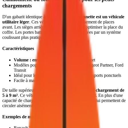
chargements
D'un gabarit identique à la voiture, la
fourgonnette est un véhicule
utilitaire léger
. Ces véhicules disposent uniquement de places
avant. Les sièges arrière sont supprimés afin d'optimiser la place du
coffre. Les portes battantes arrière sont remplacées par un système
coulissant plus pratique.
Caractéristiques
Volume : environ 3 m³
de place de transport
Modèles populaires : Renault Kangoo, Peugeot Partner, Ford
Transit
Idéal pour les petits déménagements ou transports ponctuels
Facile à manœuvrer en ville et à garer
De taille supérieure, le
fourgon offre une place de chargement de
5 à 9 m³
. Ce véhicule représente le compromis idéal. En plus d'une
capacité de chargement plus élevée, ses dimensions lui permettent de
circuler aisément en ville.
Exemples de modèles
Renault Trafic