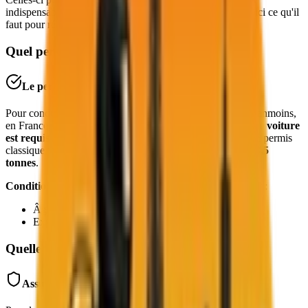
indispensables à la location. Entre permis et assurance, voici ce qu'il
faut pour réserver un utilitaire.
Quel permis est nécessaire ?
Le permis B suffit
Pour conduire un camion, un permis est indispensable. Néanmoins,
en France,
seul le permis B nécessaire à la conduite d'une voiture
est requis
. Louer un véhicule utilitaire est possible avec un permis
classique tant que le PTAC du camion ne dépasse pas les
3,5
tonnes
.
Conditions complémentaires
parfois exigées par le loueur :
Âge minimum de 25 ans
Expérience de conduite de 1 à 5 ans
Quelle assurance est obligatoire ?
Assurance responsabilité civile incluse