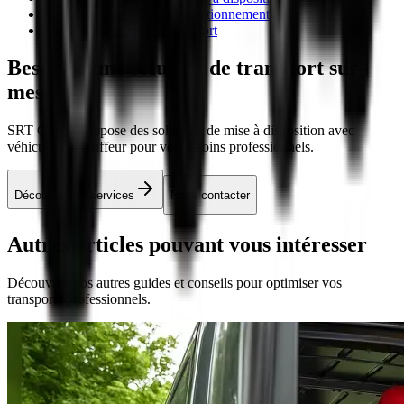
Chauffeur à la journée : fonctionnement
Conseils logistique et transport
Besoin d'une
solution de transport sur-
mesure
?
SRT Course propose des solutions de mise à disposition avec
véhicule et chauffeur pour vos besoins professionnels.
Découvrir nos services
Nous contacter
Autres articles
pouvant vous intéresser
Découvrez nos autres guides et conseils pour optimiser vos
transports professionnels.