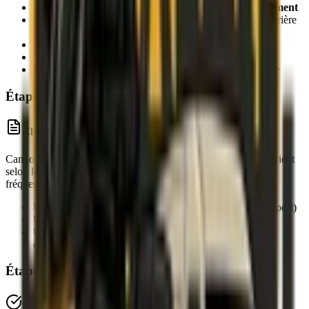
Pour un déménagement,
calculez le volume du chargement
Déterminez si vous avez besoin d'un
hayon
(portillon arrière
qui s'ouvre)
Comparez les offres de plusieurs agences de location
Trouvez le camion avec le bon volume au meilleur prix
Réservez à l'avance, surtout en période de forte demande
Étape 2 : Documents à présenter
Checklist des documents
Camionnette, fourgon ou camion, les documents demandés varient
selon les agences de location. Néanmoins, les documents
fréquemment inclus au contrat de location sont :
Une pièce d'identité
(carte nationale d'identité ou passeport)
Un permis de conduire valide
(permis B minimum)
Une carte de crédit
permettant de bloquer le prix de la
caution
Étape 3 : État des lieux du véhicule
Inspection à effectuer avec minutie