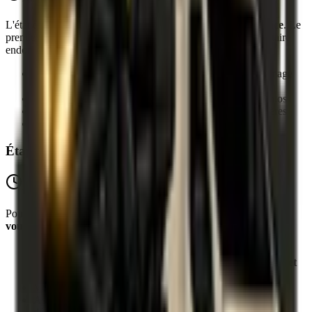
L'état des lieux du véhicule s'effectue
avant et après le service
. Le
premier doit être réalisé avec minutie. Louer un véhicule utilitaire
endommagé peut être dangereux.
Le montant de la
caution peut être retenu
si un dommage
vous incombe
Documentez les éventuels dommages existants par photos
Vérifiez le niveau d'essence, l'état des pneus, des lumières
Contrôlez l'état intérieur et extérieur du véhicule
Étape 4 : Restitution au loueur
À faire avant la restitution
Pour le retour de l'utilitaire, effectuez une
première vérification
vous-même
avant l'état des lieux avec l'agence.
Lors d'un déménagement, un impact peut vite arriver
Si un dommage est constaté, vous pourrez ainsi
anticiper et
prévenir le loueur
Vérifiez que vous respectez le kilométrage inclus
Assurez-vous que le véhicule est dans le même état qu'au