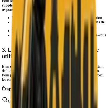
Pour louer un véhicule utilitaire,
aucune assurance
supplémentaire n'est requise
. Cependant, une assurance
responsabilité civile est obligatoirement souscrite par le loueur.
Le montant de l'assurance est inclus dans le prix de location
Cette assurance basique peut se compléter par des
options de
garantie
Le prix de celles-ci s'ajoute alors au prix du service
Pour connaître les détails de prises en charge, renseignez-vous
auprès du loueur
3. Les étapes d'une location de véhicule
utilitaire
Bien qu'il soit simple et rapide de louer un utilitaire, il est important
de bien s'organiser. Cela permet le respect des règles de location.
Pour préparer efficacement la location d'un véhicule utilitaire, voici
les étapes du processus.
Étape 1 : Recherche et réservation
Conseils pour bien choisir