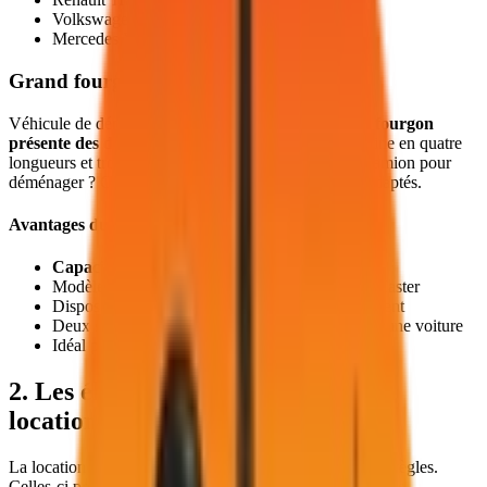
Volkswagen Transporter
Mercedes Vito
Grand fourgon : pour les gros volumes
Véhicule de déménagement par excellence, le
grand fourgon
présente des dimensions variées
. Ce camion se décline en quatre
longueurs et trois hauteurs. Vous souhaitez louer un camion pour
déménager ? Ces véhicules utilitaires seront les plus adaptés.
Avantages du grand fourgon
Capacité de chargement jusqu'à 20 m³
Modèles disponibles : Peugeot Boxer, Renault Master
Disposition avec hayon pour faciliter le chargement
Deux sièges à l'avant avec confort comparable à une voiture
Idéal pour les déménagements complets
2. Les éléments nécessaires pour la
location
La location des véhicules utilitaires est encadrée par des règles.
Celles-ci prévoient notamment la fourniture de documents