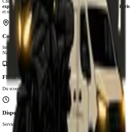
Chez
SRT
Course
, nous assurons vos livraisons par
coursier
express
de façon fiable et sécurisée partout en Île-de-France, à
Paris
et sur tout le territoire national.
Couverture Paris & IDF
Intervention rapide dans Paris intra-muros, Banlieue et liaisons
Nationales.
Flotte Coursier
Du scooter pour l'express au 20m³ avec hayon pour le volume.
Disponibilité Express
Service opérationnel 24/7 pour répondre à vos urgences coursier.