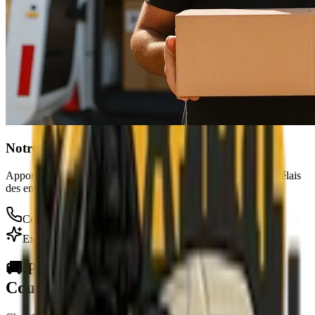
Notre Mission
Apporter une solution de coursier concrète aux impératifs de délais
des entreprises parisiennes.
Coursier disponible 24h/7j
Excellence
🚚 Pourquoi choisir notre
Service de
Coursier
?