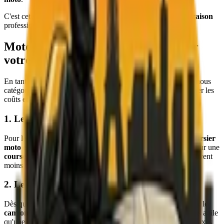
C'est cette adaptabilité qui définit un véritable
service de livraison
professionnel.
Moto ou Camion : Quel véhicule pour
votre livraison express ?
En tant qu'
entreprise de livraison
opérant en Île-de-France, nous
catégorisons les demandes en deux flux distincts pour optimiser les
coûts et les délais.
1. Le Coursier Moto pour l'urgence absolue
Pour les plis, documents et petits colis (moins de 10kg), le
coursier
moto
est l'arme absolue à Paris. C'est la seule option viable pour une
course express
intra-muros garantissant des délais courts (souvent
moins de 1h).
2. Le Camion pour le volume et la sécurité
Dès que le volume augmente (palettes, matériel événementiel), le
camion pour livraison
devient indispensable. Bien que moins agile
qu'une moto, un
transporteur Paris
expérimenté connaît les axes