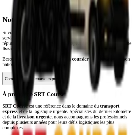
seulement le
coursier dans Paris
, mais aussi le
transport
express international
et vers toute la France.
Notre verdict d'expert
Si votre priorité est le coût pur pour un envoi non critique, les
services postaux classiques suffisent. Mais si votre priorité est la
réputation de votre entreprise et le respect des délais, optez pour une
livraison sur mesure
.
Besoin d'un devis immédiat pour un
coursier IDF
ou une livraison
nationale ?
Commander une course express
À propos de SRT Course
SRT Course
est une référence dans le domaine du
transport
express
et de la logistique urgente. Spécialistes du dernier kilomètre
et de la
livraison urgente
, nous accompagnons les professionnels
depuis plusieurs années pour leurs défis logistiques les plus
complexes.