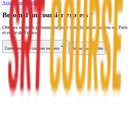
Avis Clients Vérifiés
Besoin d'un
coursier express
?
Obtenez un devis personnalisé pour votre livraison express sur Paris
et en Île-de-France.
Commander un coursier express
Retour aux articles
SRT
COURSE