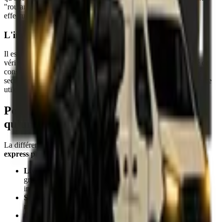
"roulants" et les horaires de livraison (aires de livraison) pour
effectuer une
livraison par camion
sans retard excessif.
L'importance de la certification et du réseau
Il est crucial de faire appel à un
coursier professionnel
. Pour
vérifier la fiabilité d'un partenaire logistique, il est recommandé de
consulter des bases de données spécialisées. Par exemple, notre
secteur est bien référencé sur l'
Annuaire transport
, une ressource
utile pour identifier les acteurs validés du marché.
Pourquoi choisir un service dédié plutôt
qu'une plateforme standard ?
La différence entre une "livraison low-cost" et un
transport
express paris
dédié se joue sur la garantie de service.
Livraison 24h vs Immédiate :
Les réseaux classiques
groupent les envois (J+1). Un
coursier express
dédié part
immédiatement du point A au point B (foulée).
Sécurité du colis :
Moins de ruptures de charge signifie
moins de risque de casse pour votre
colis rapide
.
Couverture géographique :
SRT Course assure non