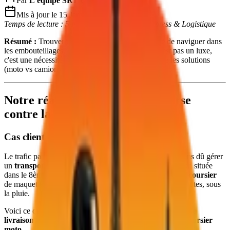
Par
L'équipe SRT Course
Mis à jour le 15 Janvier 2026
Temps de lecture : 5 min | Sujet : Transport Express & Logistique
Résumé :
Trouver un
coursier sur Paris
capable de naviguer dans
les embouteillages pour une
livraison urgente
n'est pas un luxe,
c'est une nécessité pour les pros. Cet article détaille les solutions
(moto vs camion) pour vos envois critiques.
Notre réalité du terrain : La course
contre la montre
Cas client réel : L'urgence du vendredi 17h
Le trafic parisien est imprévisible. Récemment, nous avons dû gérer
un
transport express
pour une agence de communication située
dans le 8ème arrondissement. Le besoin ? Une
livraison coursier
de maquettes fragiles vers la Défense en moins de 45 minutes, sous
la pluie.
Voici ce que notre expérience nous a appris : un
camion de
livraison
aurait mis 1h30. La solution gagnante a été le
coursier
moto
.