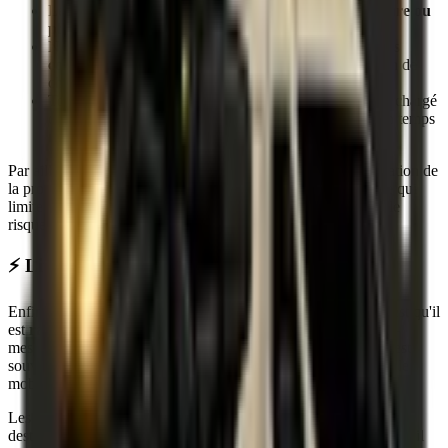
Le chargement est remis en main propre contre
signature ou
photo de la preuve de dépôt
.
Nos
chauffeurs
sont tous des
professionnels, excellents
conducteurs
et formés au transport et à la manipulation de
chargements sensibles.
Tous nos véhicules sont
géolocalisés
, si bien que votre chargé
de compte qui supervise la course sait exactement et en temps
réel où se trouve votre chauffeur.
Par ailleurs, pour les chargements vraiment précieux à destination de
la province, nous pouvons organiser un
double équipage
, ce qui
limite le nombre de pauses en cours de route et, donc, réduit le
risque d'incident.
⚡ Livraison rapide avec un coursier privé
Enfin, un autre avantage de notre service de coursier privé, c'est qu'il
est
rapide
! Votre chargé de compte vous envoie un devis sur-
mesure dans l'heure qui suit la réception de votre demande (c'est
souvent plus rapide, d'ailleurs). Quant à notre chauffeur, nous le
mobilisons dès que vous nous faites parvenir votre feu vert.
Les délais de livraison dépendent, quant à eux, de l'adresse de
destination et du degré d'urgence du transport. En Île-de-France, il