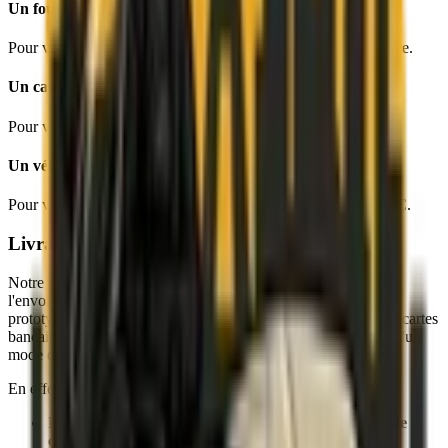
Un fourgon
Pour vos chargement de moins de 1 000 kilos partout en France.
Un camion
Pour vos chargement de moins de 5 tonnes partout en France.
Un véhicule sous température dirigée
Pour vos chargements devant être conservés entre -28 et +28°C.
Livraison sécurisée avec un coursier privé
Notre prestation de coursier privé est souvent privilégiée pour
l'envoi de biens précieux ou confidentiels, par exemple des
prototypes, des bijoux, des moyens de paiement (chéquiers ou cartes
bancaires) ou encore des œuvres d'art. Et pour cause, il s'agit d'un
mode de livraison
particulièrement sûr
.
En effet :
Le transport se fait en
direct, sans détour ni rupture de
charge
.