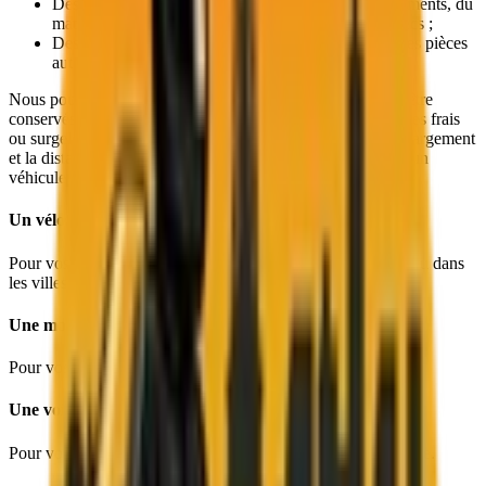
Des colis de moins de 30 kilos et contenant des vêtements, du
matériel informatique ou des produits alimentaires secs ;
Des palettes d'une tonne, utilisées pour transporter des pièces
automobiles ou du matériel de PLV.
Nous pouvons même transporter les produits nécessitant d'être
conservés à une température spécifique (produits alimentaires frais
ou surgelés, médicaments, etc.). Selon la nature de votre chargement
et la distance à parcourir, nous mettrons à votre disposition un
véhicule adapté :
Un vélo classique ou utilitaire
Pour vos chargements de moins de 80 kilos à livrer à Paris ou dans
les villes limitrophes de la capitale.
Une moto
Pour vos chargements de moins de 10 kilos en banlieue.
Une voiture
Pour vos chargement de moins de 300 kilos partout en France.