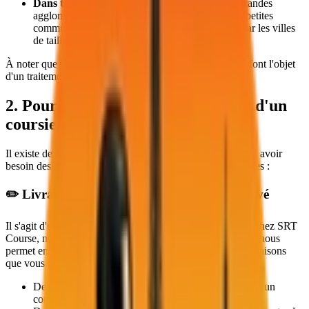
Dans toutes les villes de province
: depuis les grandes
agglomérations comme Lyon ou Lille aux toutes petites
communes comme Méaudre ou Gex en passant par les villes
de taille moyenne comme Tours ou Brest.
À noter que les envois pour la Corse et les DOM-TOM font l'objet
d'un traitement spécifique.
2. Pourquoi opter pour les services d'un
coursier privé ?
Il existe de multiples raisons pour lesquelles vous pourriez avoir
besoin des services d'un coursier privé. Voici les principales :
✏️ Livraison sur-mesure avec un coursier privé
Il s'agit d'un mode de livraison
100 % personnalisable
. Chez SRT
Course, nous disposons d'une large flotte de véhicules qui nous
permet en effet de prendre en charge tous les types de cargaisons
que vous pourriez vouloir nous confier. Par exemple :
Des enveloppes pesant moins de 3 kilos et contenant un
contrat, des brochures, voire des petits objets ;