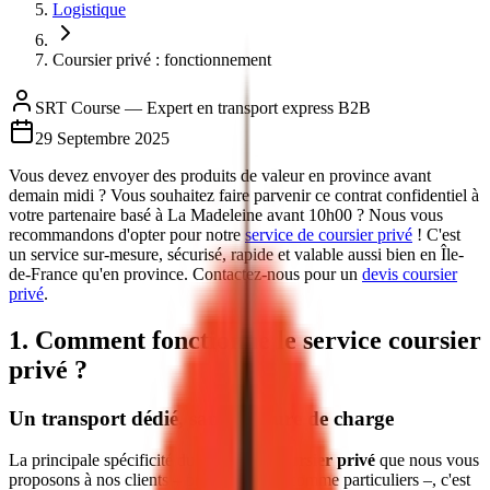
Logistique
Coursier privé : fonctionnement
SRT Course — Expert en transport express B2B
29 Septembre 2025
Vous devez envoyer des produits de valeur en province avant
demain midi ? Vous souhaitez faire parvenir ce contrat confidentiel à
votre partenaire basé à La Madeleine avant 10h00 ? Nous vous
recommandons d'opter pour notre
service de coursier privé
! C'est
un service sur-mesure, sécurisé, rapide et valable aussi bien en Île-
de-France qu'en province. Contactez-nous pour un
devis coursier
privé
.
1. Comment fonctionne le service coursier
privé ?
Un transport dédié, sans rupture de charge
La principale spécificité du service de
coursier privé
que nous vous
proposons à nos clients – professionnels comme particuliers –, c'est