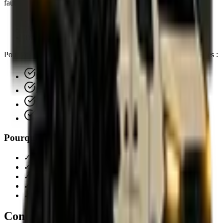
faut compter en moyenne :
Une heure pour Paris et les villes limitrophes
Deux heures pour la petite couronne
Trois heures pour la grande couronne
Pour vos envois en province, nous vous proposons quatre formules :
Livraison le jour même
Livraison le lendemain avant 10h00
Livraison le lendemain avant 13h00
Livraison le lendemain avant 17h00
Pourquoi choisir SRT Course ?
✓ Service de coursier privé 100 % dédié à votre livraison
✓ Transport en direct, sans rupture de charge
✓ Large flotte de véhicules adaptés à tous vos besoins
✓ Sécurité maximale avec géolocalisation en temps réel
✓ Devis personnalisé sous 1 heure
Conclusion