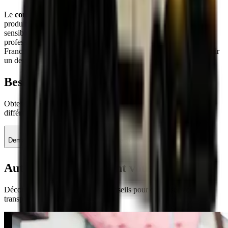
Le
coursier privé
est la solution idéale pour vos livraisons de
produits de valeur, documents confidentiels ou marchandises
sensibles. Avec SRT Course, vous bénéficiez d'un service
professionnel, sécurisé et personnalisé, valable partout en Île-de-
France et en province. Contactez-nous dès aujourd'hui pour obtenir
un devis sur-mesure adapté à vos besoins !
Besoin d'un
coursier privé
?
Obtenez un devis personnalisé sous 1 heure et découvrez la
différence avec un service 100 % dédié à votre livraison.
Demander un devis
Retour aux articles
Autres articles
pouvant vous intéresser
Découvrez nos autres guides et conseils pour optimiser vos
transports professionnels.