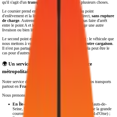
qu'il s'agit d'un
transport dédié
. Cela implique plusieurs choses.
Le coursier prend en charge votre marchandise au point
d'enlèvement et la livre au point de livraison en direct,
sans rupture
de charge
. Autrement dit, notre chauffeur ne va pas faire d'arrêt
entre le point A et le point B pour prendre en charge une autre
livraison ou bien livrer un colis.
Le second point est le corollaire du point précédent : le véhicule que
nous mettons à votre disposition ne transporte que
votre cargaison
.
Il n'est pas partagé entre plusieurs clients, comme cela peut être le
cas pour d'autres solutions de transport.
🌍 Un service valable dans toute la France
métropolitaine
Notre service de coursier privé est valable pour tous vos transports
partout en
France métropolitaine
.
Nous prenons ainsi en charge vos livraisons :
En Île-de-France
: Paris et la petite couronne (Hauts-de-
Seine, Seine-Saint-Denis, Val-de-Marne) ainsi que la grande
couronne (Seine-et-Marne, Yvelines, Essonne, Val-d'Oise) ;