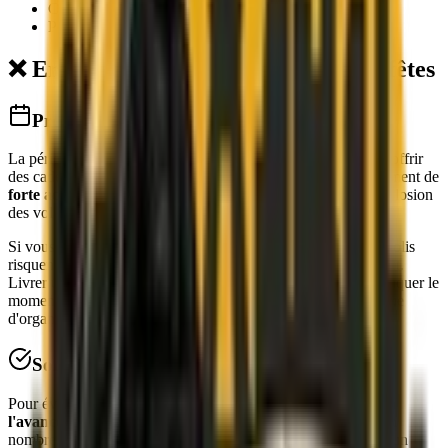
Créneaux de réception possibles
Personnes habilitées à réceptionner
❌ Erreur n°4 : Ignorer les délais des fêtes
Problématique
La période des fêtes de fin d'année est l'occasion idéale pour offrir
des cadeaux à vos clients. Cependant, c'est également un moment de
forte activité pour les transporteurs
qui font face à une explosion
des volumes de colis à traiter.
Si vous ne prenez pas en compte ces délais spécifiques, vos colis
risquent d'arriver
après les fêtes
, perdant ainsi tout leur impact.
Livrer un cadeau d'affaires en retard, c'est non seulement manquer le
moment opportun, mais aussi donner l'impression d'un manque
d'organisation de la part de votre entreprise.
Solution
Pour éviter cet écueil,
réservez vos créneaux de livraisons à
l'avance
, surtout si vous prévoyez une distribution de colis en
nombre. Une livraison ponctuelle, dans un timing parfait, est un