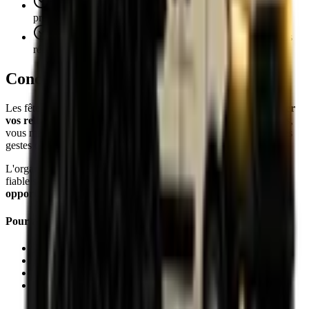
Transporteur
: Partenaire fiable spécialisé en livraison
premium
Suivi
: Outils de tracking activés pour un suivi en temps
réel
Conclusion
Les fêtes de fin d'année sont une opportunité unique de
consolider
vos relations professionnelles
. En évitant ces 5 erreurs courantes,
vous maximisez l'impact de vos cadeaux clients et transformez ces
gestes en un levier puissant de reconnaissance et de succès.
L'organisation, l'anticipation et le choix d'un partenaire logistique
fiable sont les clés d'une opération réussie.
Saisissez cette
opportunité avec brio
!
Pour aller plus loin
Livraison cadeaux clients : coursier vs postal
Service de transport express pour vos cadeaux
Comment commander un transport ?
Conseils logistique et livraison