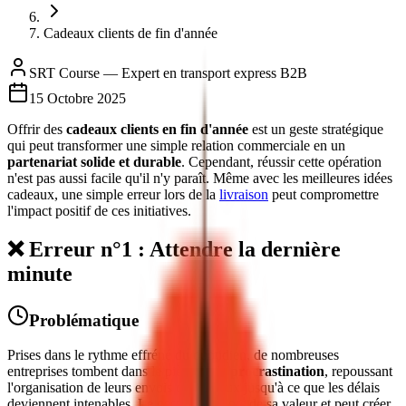
Cadeaux clients de fin d'année
SRT Course — Expert en transport express B2B
15 Octobre 2025
Offrir des
cadeaux clients en fin d'année
est un geste stratégique
qui peut transformer une simple relation commerciale en un
partenariat solide et durable
. Cependant, réussir cette opération
n'est pas aussi facile qu'il n'y paraît. Même avec les meilleures idées
cadeaux, une simple erreur lors de la
livraison
peut compromettre
l'impact positif de ces initiatives.
❌ Erreur n°1 : Attendre la dernière
minute
Problématique
Prises dans le rythme effréné du quotidien, de nombreuses
entreprises tombent dans le piège de la
procrastination
, repoussant
l'organisation de leurs envois de cadeaux jusqu'à ce que les délais
deviennent intenables. Le geste perd alors de sa valeur et peut créer