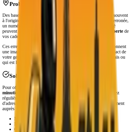
Problématique
Des bases de données clients inexactes ou incomplètes sont souvent
à l'origine de complications lors des livraisons. Une adresse erronée,
un numéro de téléphone manquant ou un code d'accès oublié
peuvent provoquer des
retards, des retours colis, voire la perte
de
vos cadeaux d'affaires.
Ces erreurs, en plus de générer des coûts supplémentaires, donnent
une image peu professionnelle de l'entreprise. Imaginez l'impact de
votre geste lorsqu'un client attend un cadeau qui n'arrive jamais ou
qui est livré à la mauvaise adresse.
Solution
Pour offrir une expérience optimale à vos clients,
vérifiez
minutieusement leurs coordonnées avant tout envoi
. Mettez
régulièrement à jour vos fichiers à l'aide d'outils de validation
d'adresses, et n'hésitez pas à confirmer certains détails directement
auprès des destinataires.
Nom complet et correct
Numéro de téléphone fonctionnel
Code d'accès au bâtiment