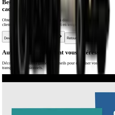
Besoin d'un partenaire fiable pour vos
cadeaux fin d'année
?
Obtenez un devis sur-mesure pour la distribution de vos cadeaux
clients avec livraison soignée et suivi en temps réel.
Devis livraison cadeaux fin d'année
Retour aux conseils
Autres articles
pouvant vous intéresser
Découvrez nos autres guides et conseils pour optimiser vos
transports professionnels.