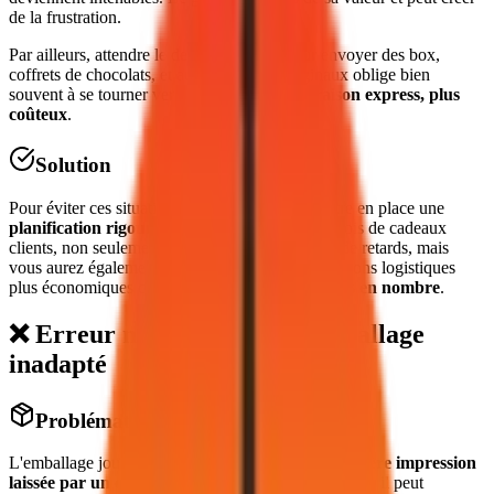
de la frustration.
Par ailleurs, attendre le dernier moment pour envoyer des box,
coffrets de chocolats, et autres produits originaux oblige bien
souvent à se tourner vers des
services de livraison express, plus
coûteux
.
Solution
Pour éviter ces situations, il est essentiel de mettre en place une
planification rigoureuse
. En anticipant vos envois de cadeaux
clients, non seulement vous réduirez les risques de retards, mais
vous aurez également le temps d'explorer des options logistiques
plus économiques comme la
distribution de colis en nombre
.
❌ Erreur n°2 : Choisir un emballage
inadapté
Problématique
L'emballage joue un rôle déterminant dans la
première impression
laissée par un cadeau client
. Mal conçu ou négligé, il peut