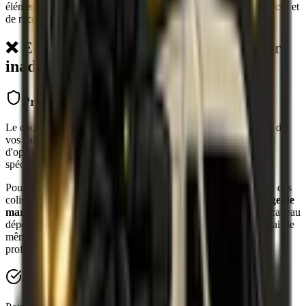
élément clé pour faire de vos cadeaux clients un vecteur de succès et
de reconnaissance.
❌ Erreur n°5 : Choisir un transporteur
inadapté
Problématique
Le choix du transporteur est une étape cruciale dans la réussite de
vos cadeaux clients. Trop souvent, les entreprises se contentent
d'opter pour une
solution standard
, sans évaluer les besoins
spécifiques liés à leurs envois.
Pourtant, un transporteur non adapté peut entraîner des retards, des
colis endommagés ou égarés, compromettant gravement l'
image de
marque
et l'appréciation de vos destinataires. Par ailleurs, un cadeau
déposé dans une boîte aux lettres ou chez un voisin n'aura jamais le
même impact qu'une remise en main propre, soignée et
professionnelle.
Solution