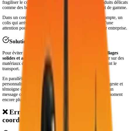
fragiliser le contenu, en particulier lorsqu'il s'agit de produits délicats
comme des bouteilles de champagne ou des articles haut de gamme.
Dans un contexte professionnel où chaque interaction compte, un
colis qui arrive abîmé peut rapidement
ternir l'impact
d'une
attention pourtant bien pensée, et nuire à l'image de votre entreprise.
Solution
Pour éviter ce type de désagrément,
choisissez des emballages
solides et adaptés
à la nature des produits expédiés. Miser sur des
matériaux de qualité assure une protection optimale pendant le
transport.
En parallèle, soignez l'aspect visuel : un emballage raffiné,
personnalisé aux couleurs de votre marque, valorise votre geste et
témoigne de votre souci du détail. N'oubliez pas d'ajouter un
message ou une carte à l'intérieur du colis pour rendre ce moment
encore plus spécial.
❌ Erreur n°3 : Ne pas vérifier les
coordonnées des destinataires