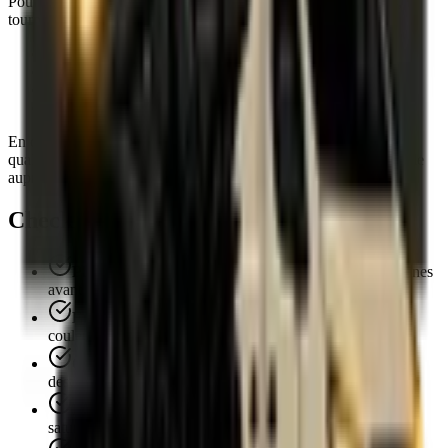
Pour offrir une expérience client à la hauteur de vos ambitions,
tournez-vous vers un
transporteur
capable d'assurer :
Un
suivi précis
et une gestion adaptée à vos besoins
La capacité à
manipuler des objets fragiles
avec soin
Une
flexibilité
pour organiser des livraisons sur mesure
Des
remises en main propre
professionnelles
En choisissant un partenaire logistique fiable, vous renforcerez la
qualité perçue de votre marque et laisserez une impression durable
auprès de vos destinataires.
Checklist : Prêt pour les fêtes ?
Planification
: Commandes passées au moins 3 semaines
avant
Emballage
: Matériaux solides et personnalisés aux
couleurs de votre marque
Coordonnées
: Vérifiées et mises à jour pour chaque
destinataire
Délais
: Créneaux réservés à l'avance pour éviter la
saturation